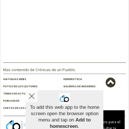
Mas contenido de Crónicas de un Pueblo:
ANTIGUAS WEBS
HEMEROTECA
FOTOS DE LOS LECTORES
GALERÍAS DE IMÁGENES
TEMAS DE ACTUALIDAD
NOSOTROS
PUBLICIDAD
CONTACTO
To add this web app to the home
CARTAS DE LOS LECTORES
ENCUESTAS
screen open the browser option
Aviso sobre el Uso de cookies:
menu and tap on
Add to
Utilizamos cookies nuestras y de terceros para el
homescreen
.
funcionamiento del digital. Puedes consultar la