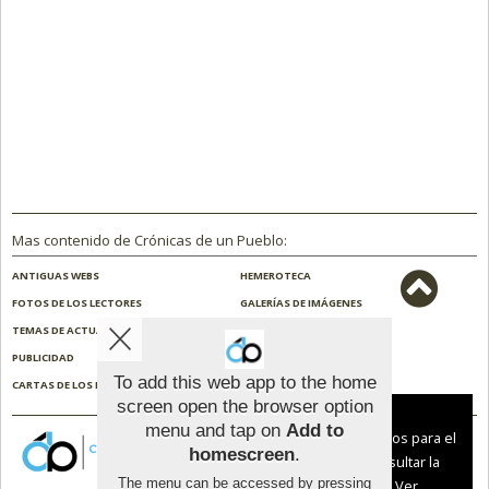
Mas contenido de Crónicas de un Pueblo:
ANTIGUAS WEBS
HEMEROTECA
FOTOS DE LOS LECTORES
GALERÍAS DE IMÁGENES
TEMAS DE ACTUALIDAD
NOSOTROS
PUBLICIDAD
CONTACTO
To add this web app to the home
CARTAS DE LOS LECTORES
ENCUESTAS
screen open the browser option
Aviso sobre el Uso de cookies:
menu and tap on
Add to
Utilizamos cookies nuestras y de terceros para el
homescreen
.
funcionamiento del digital. Puedes consultar la
The menu can be accessed by pressing
lista de cookies y como desconectarlas.
Ver