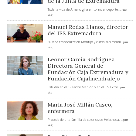
de la Junta de Extremadura
Toda la vida de Amaro gira en torno al deporte.
... [ LEER
MÁS ]
Manuel Rodas Llanos, director
del IES Extremadura
Su vida transcurre en Montijo y cursa sus estudi
... [ LEER
MÁS ]
Leonor García Rodríguez,
Directora General de
Fundación Caja Extremadura y
Fundación Cajalmendralejo
Estudia en el CP Padre Manjón y en el IES Extre
... [ LEER
MÁS ]
María José Millán Casco,
enfermera
Procede de una familia de colonos de Helechosa.
... [ LEER
MÁS ]