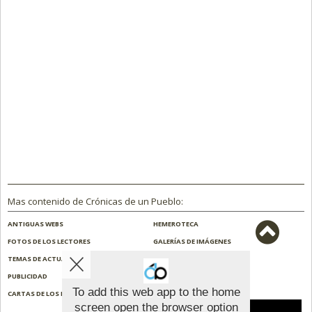
Mas contenido de Crónicas de un Pueblo:
ANTIGUAS WEBS
HEMEROTECA
FOTOS DE LOS LECTORES
GALERÍAS DE IMÁGENES
TEMAS DE ACTUALIDAD
NOSOTROS
PUBLICIDAD
CONTACTO
To add this web app to the home
CARTAS DE LOS LECTORES
ENCUESTAS
screen open the browser option