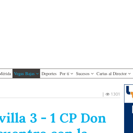
Mérida
Vegas Bajas
Deportes
Por tí
Sucesos
Cartas al Director
|
1301
illa 3 - 1 CP Don