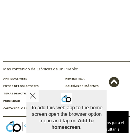
Mas contenido de Crónicas de un Pueblo:
ANTIGUAS WEBS
HEMEROTECA
FOTOS DE LOS LECTORES
GALERÍAS DE IMÁGENES
TEMAS DE ACTUALIDAD
NOSOTROS
PUBLICIDAD
CONTACTO
To add this web app to the home
CARTAS DE LOS LECTORES
ENCUESTAS
screen open the browser option
Aviso sobre el Uso de cookies:
menu and tap on
Add to
Utilizamos cookies nuestras y de terceros para el
homescreen
.
funcionamiento del digital. Puedes consultar la