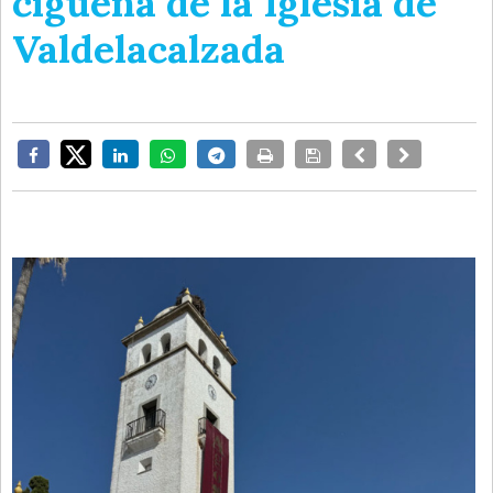
cigüeña de la Iglesia de
Valdelacalzada