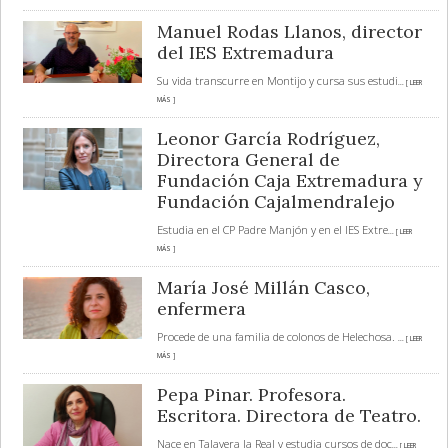
Manuel Rodas Llanos, director
del IES Extremadura
Su vida transcurre en Montijo y cursa sus estudi
... [ LEER
MÁS ]
Leonor García Rodríguez,
Directora General de
Fundación Caja Extremadura y
Fundación Cajalmendralejo
Estudia en el CP Padre Manjón y en el IES Extre
... [ LEER
MÁS ]
María José Millán Casco,
enfermera
Procede de una familia de colonos de Helechosa.
... [ LEER
MÁS ]
Pepa Pinar. Profesora.
Escritora. Directora de Teatro.
Nace en Talavera la Real y estudia cursos de doc
... [ LEER