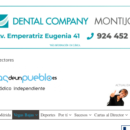
lectores
ACTUALIZAD
Mérida
Vegas Bajas
Deportes
Por tí
Sucesos
Cartas al Director