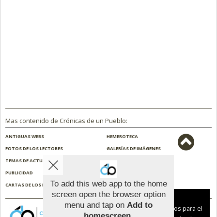
Mas contenido de Crónicas de un Pueblo:
ANTIGUAS WEBS
HEMEROTECA
FOTOS DE LOS LECTORES
GALERÍAS DE IMÁGENES
TEMAS DE ACTUALIDAD
NOSOTROS
PUBLICIDAD
CONTACTO
To add this web app to the home
CARTAS DE LOS LECTORES
ENCUESTAS
screen open the browser option
Aviso sobre el Uso de cookies:
menu and tap on
Add to
Utilizamos cookies nuestras y de terceros para el
homescreen
.