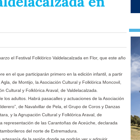
aldelacalzada en
rzo el Festival Folklórico Valdelacalzada en Flor, que este año
 en el que participarán primero en la edición infantil, a partir
Agla, de Montijo, la Asociación Cultural y Folklórica Moncovil,
ón Cultural y Folklórica Araval, de Valdelacalzada.
 de los adultos. Habrá pasacalles y actuaciones de la Asociación
alderero”, de Navalvillar de Pela, el Grupo de Coros y Danzas
ra, y la Agrupación Cultural y Folklórica Araval, de
a representación de las Carantoñas de Aceúche, declarada
s tamborileros del norte de Extremadura.
 artesanía de la región donde se podrán ver y adquirir