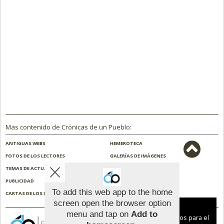
Mas contenido de Crónicas de un Pueblo:
ANTIGUAS WEBS
HEMEROTECA
FOTOS DE LOS LECTORES
GALERÍAS DE IMÁGENES
TEMAS DE ACTUALIDAD
NOSOTROS
PUBLICIDAD
CONTACTO
To add this web app to the home
CARTAS DE LOS LECTORES
ENCUESTAS
screen open the browser option
Aviso sobre el Uso de cookies:
menu and tap on
Add to
Utilizamos cookies nuestras y de terceros para el