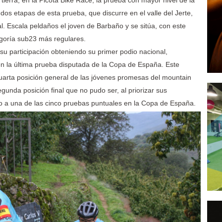
tierra, en la Picota Bike Race, la prueba con mayor nivel de la
 dos etapas de esta prueba, que discurre en el valle del Jerte,
l. Escala peldaños el joven de Barbaño y se sitúa, con este
egoría sub23 más regulares.
 su participación obteniendo su primer podio nacional,
en la última prueba disputada de la Copa de España. Este
cuarta posición general de las jóvenes promesas del mountain
unda posición final que no pudo ser, al priorizar sus
o a una de las cinco pruebas puntuales en la Copa de España.