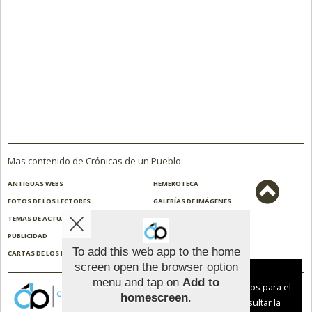
Mas contenido de Crónicas de un Pueblo:
ANTIGUAS WEBS
HEMEROTECA
FOTOS DE LOS LECTORES
GALERÍAS DE IMÁGENES
TEMAS DE ACTUALIDAD
NOSOTROS
PUBLICIDAD
CONTACTO
To add this web app to the home
CARTAS DE LOS LECTORES
ENCUESTAS
screen open the browser option
Aviso sobre el Uso de cookies:
menu and tap on
Add to
Utilizamos cookies nuestras y de terceros para el
homescreen
.
funcionamiento del digital. Puedes consultar la