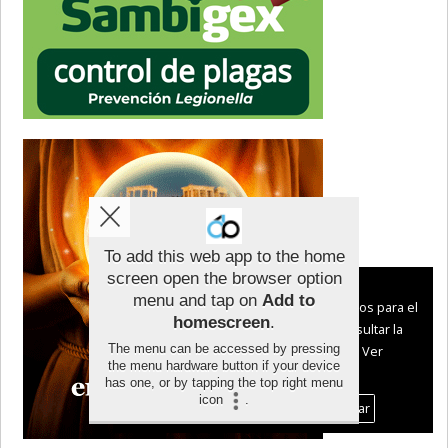
To add this web app to the home
screen open the browser option
Aviso sobre el Uso de cookies:
menu and tap on
Add to
Utilizamos cookies nuestras y de terceros para el
homescreen
.
funcionamiento del digital. Puedes consultar la
The menu can be accessed by pressing
lista de cookies y como desconectarlas.
Ver
the menu hardware button if your device
nuestra Política de Privacidad y Cookies
has one, or by tapping the top right menu
icon
.
Aceptar Cookies
Personalizar