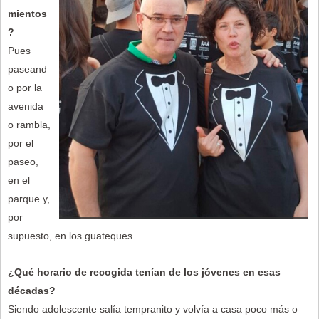
mientos
?
Pues
paseand
o por la
avenida
o rambla,
por el
paseo,
en el
parque y,
por
supuesto, en los guateques.
¿Qué horario de recogida tenían de los jóvenes en esas
décadas?
Siendo adolescente salía tempranito y volvía a casa poco más o