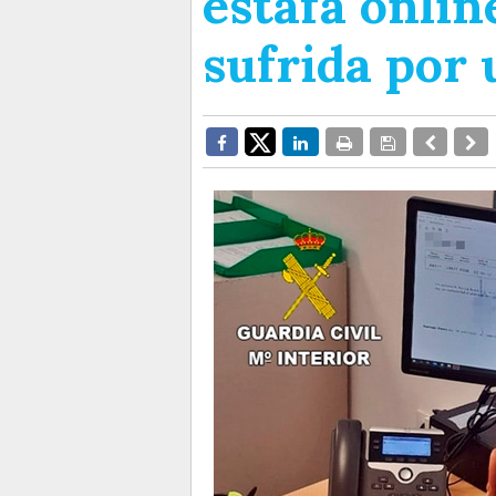
estafa onlin
sufrida por