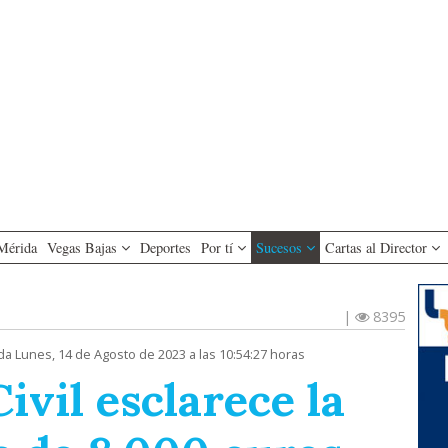
Mérida
Vegas Bajas
Deportes
Por tí
Sucesos
Cartas al Director
|
8395
da Lunes, 14 de Agosto de 2023 a las 10:54:27 horas
ivil esclarece la