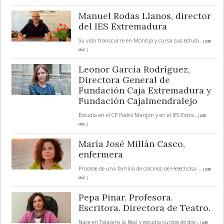
Manuel Rodas Llanos, director
del IES Extremadura
Su vida transcurre en Montijo y cursa sus estudi
... [ LEER
MÁS ]
Leonor García Rodríguez,
Directora General de
Fundación Caja Extremadura y
Fundación Cajalmendralejo
Estudia en el CP Padre Manjón y en el IES Extre
... [ LEER
MÁS ]
María José Millán Casco,
enfermera
Procede de una familia de colonos de Helechosa.
... [ LEER
MÁS ]
Pepa Pinar. Profesora.
Escritora. Directora de Teatro.
Nace en Talavera la Real y estudia cursos de doc
... [ LEER