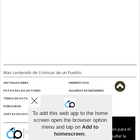
Mas contenido de Crónicas de un Pueblo:
ANTIGUAS WEBS
HEMEROTECA
FOTOS DE LOS LECTORES
GALERÍAS DE IMÁGENES
TEMAS DE ACTUALIDAD
NOSOTROS
PUBLICIDAD
CONTACTO
To add this web app to the home
CARTAS DE LOS LECTORES
ENCUESTAS
screen open the browser option
Aviso sobre el Uso de cookies:
menu and tap on
Add to
Utilizamos cookies nuestras y de terceros para el
homescreen
.
funcionamiento del digital. Puedes consultar la