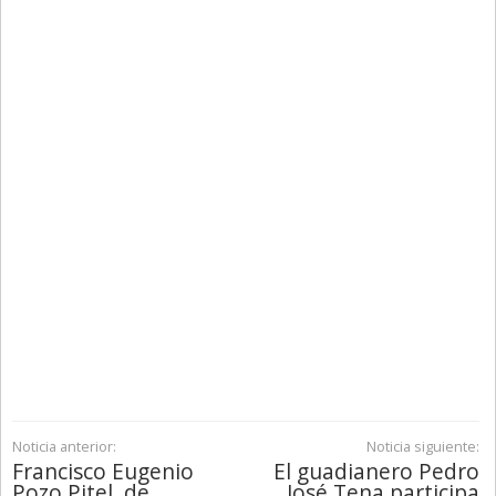
Noticia anterior:
Noticia siguiente:
Francisco Eugenio
El guadianero Pedro
Pozo Pitel, de
José Tena participa