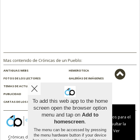
Mas contenido de Crónicas de un Pueblo:
ANTIGUAS WEBS
HEMEROTECA
FOTOS DE LOS LECTORES
GALERÍAS DE IMÁGENES
TEMAS DE ACTUALIDAD
NOSOTROS
PUBLICIDAD
CONTACTO
To add this web app to the home
CARTAS DE LOS LECTORES
ENCUESTAS
screen open the browser option
Aviso sobre el Uso de cookies:
menu and tap on
Add to
Utilizamos cookies nuestras y de terceros para el
homescreen
.
funcionamiento del digital. Puedes consultar la
The menu can be accessed by pressing
lista de cookies y como desconectarlas.
Ver
the menu hardware button if your device
Crónicas de un Pueblo |
Términos de uso
|
nuestra Política de Privacidad y Cookies