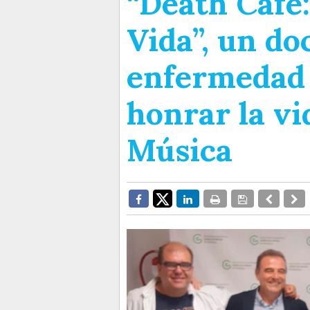
“Death Café:
Vida”, un do
enfermedad 
honrar la vi
Música