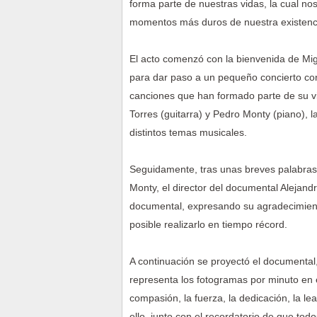
forma parte de nuestras vidas, la cual n
momentos más duros de nuestra existenc
El acto comenzó con la bienvenida de Mig
para dar paso a un pequeño concierto con
canciones que han formado parte de su v
Torres (guitarra) y Pedro Monty (piano), 
distintos temas musicales.
Seguidamente, tras unas breves palabras
Monty, el director del documental Alejand
documental, expresando su agradecimient
posible realizarlo en tiempo récord.
A continuación se proyectó el documental,
representa los fotogramas por minuto en e
compasión, la fuerza, la dedicación, la le
ello, junto con el recordatorio de que to