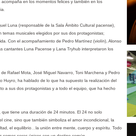
os acompaña en los momentos felices y también en los
ia.
uel Luna (responsable de la Sala Ámbito Cultural pacense),
 temas musicales elegidos por sus dos protagonistas;
ida. Con el acompañamiento de Pedro Martínez (violín), Alonso
las cantantes Luna Pacense y Lana Tryhub interpretaron los
 de Rafael Mota, José Miguel Navarro, Toni Marchena y Pedro
ro Huyro, ha hablado de lo que ha supuesto la realización del
o a sus dos protagonistas y a todo el equipo, que ha hecho
 que tiene una duración de 24 minutos. El 24 no solo
l cine, sino que también simboliza el amor incondicional, la
altad, el equilibrio…la unión entre mente, cuerpo y espíritu. Todo
dos somos seres únicos con un destino común.