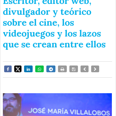
Escritor, editor web,
divulgador y teórico
sobre el cine, los
videojuegos y los lazos
que se crean entre ellos