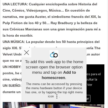
UNA LECTURA: Cualquier enciclopedia sobre Historia del
Cine, Cómics, Videojuegos, Música… En cuestión de
narrativa, me gusta Auster, el simbolismo francés del XIX, la
Pulp Fiction de los 40 y 50… Ray Bradbury y la belleza de
sus Crónicas Marcianas son una gran inspiración para mí a
la hora de escribir.
UNA MÚSICA: La popular desde los 50 hasta principios del
siglo XXI. Si me tuviera que quedar con un grupo, sería The
Velvet Underground. Y bueno, Miles Davis, que es un autor
que no se acaba nunca.
To add this web app to the home
UN HOBBY: No tengo hobbies, tengo pasiones que, a la
screen open the browser option
Aviso sobre el Uso de cookies:
menu and tap on
Add to
postre, he convertido en mi trabajo a través de la escritura:
Utilizamos cookies nuestras y de terceros para el
homescreen
.
funcionamiento del digital. Puedes consultar la
cine, videojuegos, cómic, literatura, música….
The menu can be accessed by pressing
lista de cookies y como desconectarlas.
Ver
UN SUEÑO: Que el día que todo acabe, pueda mirar atrás
the menu hardware button if your device
nuestra Política de Privacidad y Cookies
durante un segundo y pensar: valió la pena.
has one, or by tapping the top right menu
icon
.
Aceptar Cookies
Personalizar