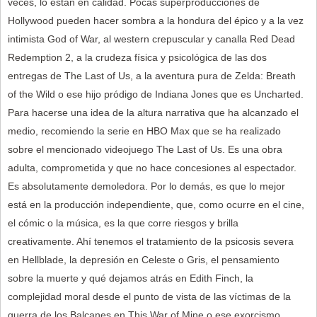
veces, lo están en calidad. Pocas superproducciones de
Hollywood pueden hacer sombra a la hondura del épico y a la vez
intimista God of War, al western crepuscular y canalla Red Dead
Redemption 2, a la crudeza física y psicológica de las dos
entregas de The Last of Us, a la aventura pura de Zelda: Breath
of the Wild o ese hijo pródigo de Indiana Jones que es Uncharted.
Para hacerse una idea de la altura narrativa que ha alcanzado el
medio, recomiendo la serie en HBO Max que se ha realizado
sobre el mencionado videojuego The Last of Us. Es una obra
adulta, comprometida y que no hace concesiones al espectador.
Es absolutamente demoledora. Por lo demás, es que lo mejor
está en la producción independiente, que, como ocurre en el cine,
el cómic o la música, es la que corre riesgos y brilla
creativamente. Ahí tenemos el tratamiento de la psicosis severa
en Hellblade, la depresión en Celeste o Gris, el pensamiento
sobre la muerte y qué dejamos atrás en Edith Finch, la
complejidad moral desde el punto de vista de las víctimas de la
guerra de los Balcanes en This War of Mine o ese exorcismo