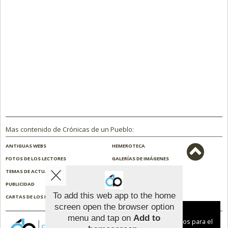
Mas contenido de Crónicas de un Pueblo:
ANTIGUAS WEBS
HEMEROTECA
FOTOS DE LOS LECTORES
GALERÍAS DE IMÁGENES
TEMAS DE ACTUALIDAD
NOSOTROS
PUBLICIDAD
CONTACTO
To add this web app to the home
CARTAS DE LOS LECTORES
ENCUESTAS
screen open the browser option
Aviso sobre el Uso de cookies:
menu and tap on
Add to
Utilizamos cookies nuestras y de terceros para el