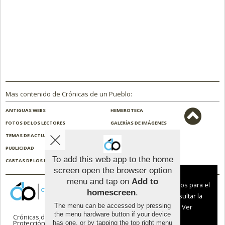
Mas contenido de Crónicas de un Pueblo:
ANTIGUAS WEBS
HEMEROTECA
FOTOS DE LOS LECTORES
GALERÍAS DE IMÁGENES
TEMAS DE ACTUALIDAD
NOSOTROS
PUBLICIDAD
CONTACTO
To add this web app to the home
CARTAS DE LOS LECTORES
ENCUESTAS
screen open the browser option
Aviso sobre el Uso de cookies:
menu and tap on
Add to
Utilizamos cookies nuestras y de terceros para el
homescreen
.
funcionamiento del digital. Puedes consultar la
The menu can be accessed by pressing
lista de cookies y como desconectarlas.
Ver
the menu hardware button if your device
Crónicas de un Pueblo |
Términos de uso
|
nuestra Política de Privacidad y Cookies
Protección de datos
has one, or by tapping the top right menu