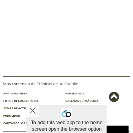
Mas contenido de Crónicas de un Pueblo:
ANTIGUAS WEBS
HEMEROTECA
FOTOS DE LOS LECTORES
GALERÍAS DE IMÁGENES
TEMAS DE ACTUALIDAD
NOSOTROS
PUBLICIDAD
CONTACTO
To add this web app to the home
CARTAS DE LOS LECTORES
ENCUESTAS
screen open the browser option
Aviso sobre el Uso de cookies: