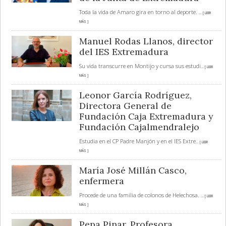
Toda la vida de Amaro gira en torno al deporte.
... [ LEER
MÁS ]
Manuel Rodas Llanos, director
del IES Extremadura
Su vida transcurre en Montijo y cursa sus estudi
... [ LEER
MÁS ]
Leonor García Rodríguez,
Directora General de
Fundación Caja Extremadura y
Fundación Cajalmendralejo
Estudia en el CP Padre Manjón y en el IES Extre
... [ LEER
MÁS ]
María José Millán Casco,
enfermera
Procede de una familia de colonos de Helechosa.
... [ LEER
MÁS ]
Pepa Pinar. Profesora.