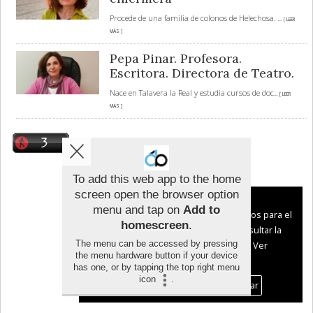
Procede de una familia de colonos de Helechosa.
... [ LEER
MÁS ]
Pepa Pinar. Profesora.
Escritora. Directora de Teatro.
Nace en Talavera la Real y estudia cursos de doc
... [ LEER
MÁS ]
To add this web app to the home
screen open the browser option
Aviso sobre el Uso de cookies:
menu and tap on
Add to
Utilizamos cookies nuestras y de terceros para el
homescreen
.
funcionamiento del digital. Puedes consultar la
The menu can be accessed by pressing
lista de cookies y como desconectarlas.
Ver
the menu hardware button if your device
nuestra Política de Privacidad y Cookies
has one, or by tapping the top right menu
icon
.
Aceptar Cookies
Personalizar