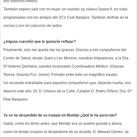
son sobrinos-nietos).
También espero salir con mi mujer, en nuestro ya clásico Dyane 6, en rutas
programadas con los amigos del 2CV Club Badajoz. También disfruto en la
cocina y con mi colección de sellos.
¿Alguna cuestión que le gustaría reflejar?
Finalmente, solo me queda dar las gracias. Gracias a mis compañeros del
Centro de Salud, desde Juani y Leo Moreno, nuestras limpiadoras, a la Dra.
Dª Antonia Quintana, nuestra incansable Coordinadora Médico. (Gracias
Teresa. Gracias Fco. Javier). Formáis entre todo un magnífico equipo.
Un recuerdo entrañable para aquellos compañeros que, dejando huella, nos
dejaron este año: Dr. D. Urbano de la Calle, Celador D. Pedro Piñero, Dra. Dª
Pilar Barquero.
Ya se ha despedido de su trabajo en Montijo ¿Qué le ha parecido?
Sabía, como he dicho antes, que Montijo era un pueblo grande y ahora,
como he tenido ocasión al despedirme de su alcalde, D. Manuel Gómez, sé