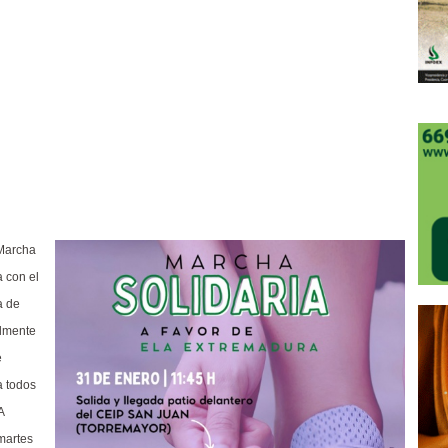
 Marcha
 con el
a de
almente
e
a todos
A
martes