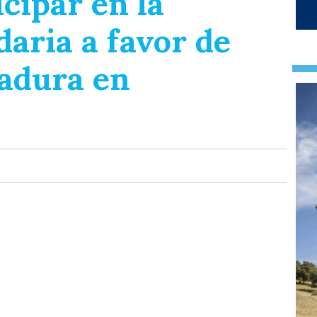
icipar en la
aria a favor de
adura en