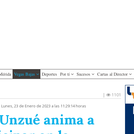
Mérida
Vegas Bajas
Deportes
Por tí
Sucesos
Cartas al Director
|
1101
 Lunes, 23 de Enero de 2023 a las 11:29:14 horas
 Unzué anima a