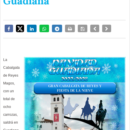
Guadiana
La
Cabalgata
de Reyes
Magos,
con un
total de
ocho
carrozas,
saldrá en