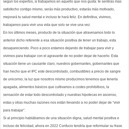
seg
ú
n
los
expertos,
si
trabajamos
en
aquello
que
nos
gusta:
t
e
sentir
á
s
m
á
s
satisfecho
contigo
mismo
,
s
er
á
s
m
á
s
productivo
,
e
star
á
s
m
á
s
motivado
,
m
ejorar
á
tu
salud
mental
e
incluso
te
ha
r
á
feliz
.
En
definitiva,
vivimos,
trabajamos
para
vivir
una
vida
que
solo
se
vive
una
vez.
En
los
ú
ltimos
meses,
producto
de
la
situaci
ó
n
que
atravesamos
todo
lo
anterior
dicho
referente
a
esa
situaci
ó
n
positiva
de
tener
un
trabajo,
esta
desapareciendo.
Poco
a
poco
estamos
dejando
de
trabajar
para
vivir
y
vivimos
para
trabajar
con
el
agravante
de
no
poder
dejar
de
hacerlo.
Esta
situaci
ó
n
tiene
un
causante
claro,
nuestros
gobernantes,
gobernantes
que
han
hecho
que
el
IPC
este
descontrolado,
combustibles
a
precio
de
sangre
de
unicornio,
la
luz
que
nosotros
mismo
producimos
tenemos
que
tenerla
apagada,
alimentos
b
á
sicos
que
cultivamos
a
costes
prohibitivos,
la
sensaci
ó
n
de
estar
todo
descontrolado
y
nuestras
hipotecas
en
ascenso,
estas
y
otras
muchas
razones
nos
est
á
n
llevando
a
no
poder
dejar
de
“
vivir
para
trabajar
”
.
Si
al
principio
habl
á
bamos
de
una
situaci
ó
n
digna,
salud
mental
positiva
e
incluso
de
felicidad,
ahora
en
2022
Confucio
tendr
í
a
que
reformular
su
frase.