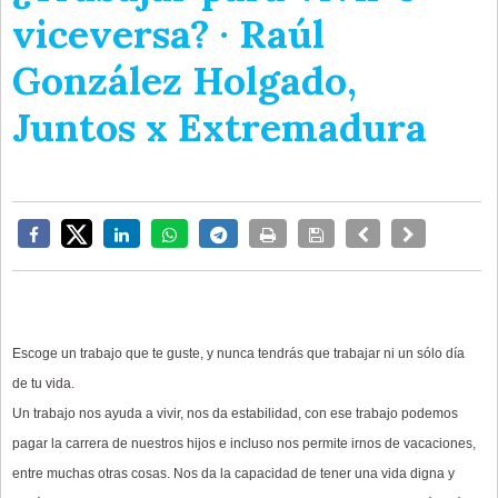
viceversa? · Raúl
González Holgado,
Juntos x Extremadura
Escoge
un
trabajo
que
te
guste,
y
nunca
tendr
á
s
que
trabajar
ni
un
s
ó
lo
d
í
a
de
tu
vida.
Un
trabajo
nos
ayuda
a
vivir,
nos
da
estabilidad,
con
ese
trabajo
podemos
pagar
la
carrera
de
nuestros
hijos
e
incluso
nos
permite
irnos
de
vacaciones,
entre
muchas
otras
cosas.
Nos
da
la
capacidad
de
tener
una
vida
digna
y