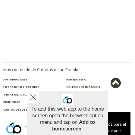
Mas contenido de Crónicas de un Pueblo:
ANTIGUAS WEBS
HEMEROTECA
FOTOS DE LOS LECTORES
GALERÍAS DE IMÁGENES
TEMAS DE ACTUALIDAD
NOSOTROS
PUBLICIDAD
CONTACTO
To add this web app to the home
CARTAS DE LOS LECTORES
ENCUESTAS
screen open the browser option
Aviso sobre el Uso de cookies:
menu and tap on
Add to
Utilizamos cookies nuestras y de terceros para el
homescreen
.
funcionamiento del digital. Puedes consultar la