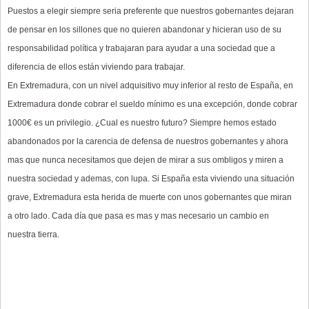
Puestos
a
elegir
siempre
seria
preferente
que
nuestros
gobernantes
dejaran
de
pensar
en
los
sillones
que
no
quieren
abandonar
y
hicieran
uso
de
su
responsabilidad
pol
í
tica
y
trabajaran
para
ayudar
a
una
sociedad
que
a
diferencia
de
ellos
est
á
n
viviendo
para
trabajar.
En
Extremadura,
con
un
nivel
adquisitivo
muy
inferior
al
resto
de
Espa
ñ
a,
en
Extremadura
donde
cobrar
el
sueldo
m
í
nimo
es
una
excepci
ó
n,
donde
cobrar
1000
€
es
un
privilegio.
¿
Cual
es
nuestro
futuro?
Siempre
hemos
estado
abandonados
por
la
carencia
de
defensa
de
nuestros
gobernantes
y
ahora
mas
que
nunca
necesitamos
que
dejen
de
mirar
a
sus
ombligos
y
miren
a
nuestra
sociedad
y
ademas,
con
lupa.
Si
Espa
ñ
a
esta
viviendo
una
situaci
ó
n
grave,
Extremadura
esta
herida
de
muerte
con
unos
gobernantes
que
miran
a
otro
lado.
Cada
d
í
a
que
pasa
es
mas
y
mas
necesario
un
cambio
en
nuestra
tierra.