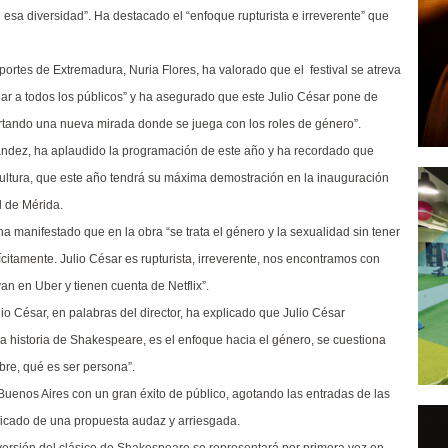
sa diversidad”. Ha destacado el “enfoque rupturista e irreverente” que
ortes de Extremadura, Nuria Flores, ha valorado que el festival se atreva
gar a todos los públicos” y ha asegurado que este Julio César pone de
ortando una nueva mirada donde se juega con los roles de género”.
rnández, ha aplaudido la programación de este año y ha recordado que
 cultura, que este año tendrá su máxima demostración en la inauguración
l de Mérida.
ha manifestado que en la obra “se trata el género y la sexualidad sin tener
ícitamente. Julio César es rupturista, irreverente, nos encontramos con
van en Uber y tienen cuenta de Netflix”.
io César, en palabras del director, ha explicado que Julio César
pia historia de Shakespeare, es el enfoque hacia el género, se cuestiona
bre, qué es ser persona”.
n Buenos Aires con un gran éxito de público, agotando las entradas de las
ificado de una propuesta audaz y arriesgada.