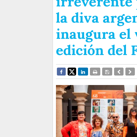
irreverente
la diva arg
inaugura el 
edición del 