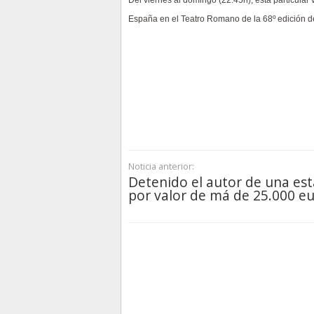
Del viernes al domingo (22:45h), esta particular
España en el Teatro Romano de la 68º edición del
Noticia anterior:
Detenido el autor de una est
por valor de má de 25.000 e