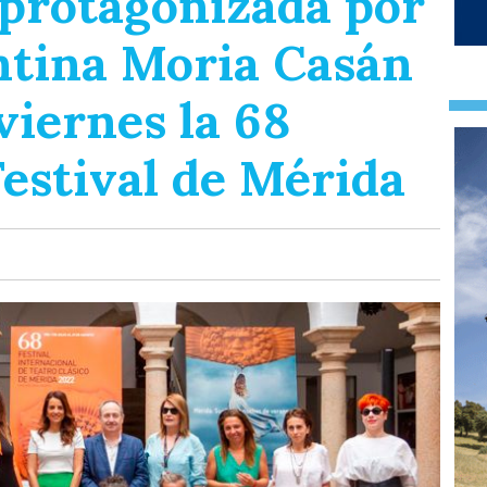
 protagonizada por
entina Moria Casán
viernes la 68
Festival de Mérida