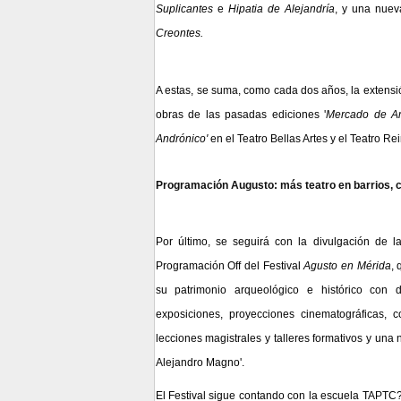
Suplicantes
e
Hipatia de Alejandría
,
y una nuev
Creontes.
A estas, se suma, como cada dos años, la extens
obras de las pasadas ediciones
'
Mercado de Am
Andrónico'
en el Teatro Bellas Artes y el Teatro Rei
Programación Augusto: más teatro en barrios, c
Por último, se seguirá con la
divulgación de la
Programación Off del Festival
Agusto en Mérida
,
q
su patrimonio arqueológico e histórico con di
exposiciones, proyecciones cinematográficas, c
lecciones magistrales y talleres formativos y un
Alejandro Magno'.
El Festival sigue contando con la escuela TAPTC?