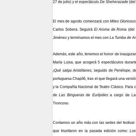
27 de julio) y el espectáculo
De Sheherazade
(del
El mes de agosto comenzará con
Miles Gloriosus
Carlos Sobera. Seguirá
El Aroma de Roma
(del 
Jiménez y terminamos el mes con
La Tumba de A
Además, este año, tenemos el honor de inaugurar u
María Luisa, que acogerá 5 espectáculos duran
¡Qué salga Aristófanes
,
seguido de
Penélope
,
d
portuguesa
Chapitô,
tras el que llegará una versi
y la
Compañía Nacional de Teatro Clásico.
Para c
de
Las Bingueras de Eurípides
a cargo de
La
Troncoso.
Contamos un año más con las sedes del festival
que triunfaron en la pasada edición como:
Los