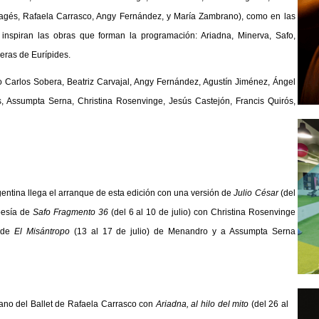
Pagés, Rafaela Carrasco, Angy Fernández, y María Zambrano),
como en las
e inspiran las obras que forman la programación:
Ariadna, Minerva, Safo,
ras de Eurípides.
mo
Carlos Sobera, Beatriz Carvajal, Angy Fernández, Agustín Jiménez, Ángel
os, Assumpta Serna, Christina Rosenvinge, Jesús Castejón, Francis Quirós,
entina llega el arranque de esta edición con una versión de
Julio César
(del
oesía de
Safo Fragmento 36
(del 6 al 10 de julio) con Christina Rosenvinge
 de
El Misántropo
(13 al 17 de julio) de Menandro y a Assumpta Serna
mano del Ballet de Rafaela Carrasco con
Ariadna, al hilo del mito
(del 26 al