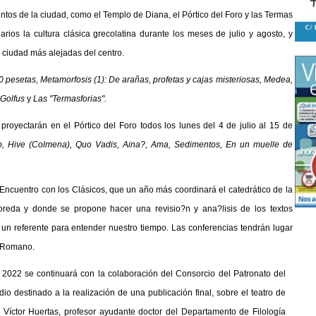
ntos de la ciudad, como el Templo de Diana, el Pórtico del Foro y las Termas
rios la cultura clásica grecolatina durante los meses de julio y agosto, y
la ciudad más alejadas del centro.
 pesetas, Metamorfosis (1): De arañas, profetas y cajas misteriosas, Medea,
 Golfus
y
Las "Termasforias".
 proyectarán en el Pórtico del Foro todos los lunes del 4 de julio al 15 de
, Hive (Colmena), Quo Vadis, Aina?, Ama, Sedimentos, En un muelle de
Encuentro con los Clásicos,
que un año más coordinará el catedrático de la
eda y donde se propone hacer una revisio?n y ana?lisis de los textos
un referente para entender nuestro tiempo. Las conferencias tendrán lugar
e Romano.
 2022 se continuará con la colaboración del Consorcio del Patronato del
dio destinado a la realización de una publicación final, sobre el teatro de
 Víctor Huertas, profesor ayudante doctor del Departamento de Filología