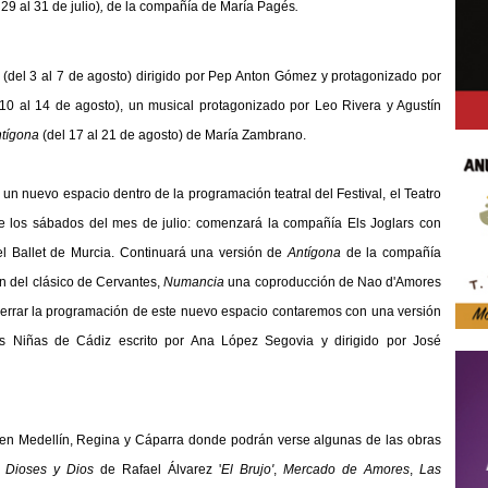
 29 al 31 de julio)
,
de la compañía de María Pagés
.
(del 3 al 7 de agosto) dirigido por Pep Anton Gómez y protagonizado por
10 al 14 de agosto)
,
un musical protagonizado por Leo Rivera y Agustín
ntígona
(del 17 al 21 de agosto) de María Zambrano.
n nuevo espacio dentro de la programación teatral del Festival, el Teatro
te los sábados del mes de julio: comenzará la compañía
Els Joglars
con
el
Ballet de Murcia.
Continuará una versión de
Antígona
de la compañía
ón del clásico de Cervantes,
Numancia
una coproducción de
Nao d'Amores
errar la programación de este nuevo espacio contaremos con una versión
s Niñas de Cádiz
escrito por Ana López Segovia y dirigido por José
 en Medellín, Regina y Cáparra donde podrán verse algunas de las obras
 Dioses y Dios
de Rafael Álvarez '
El Brujo'
,
Mercado de Amores
,
Las