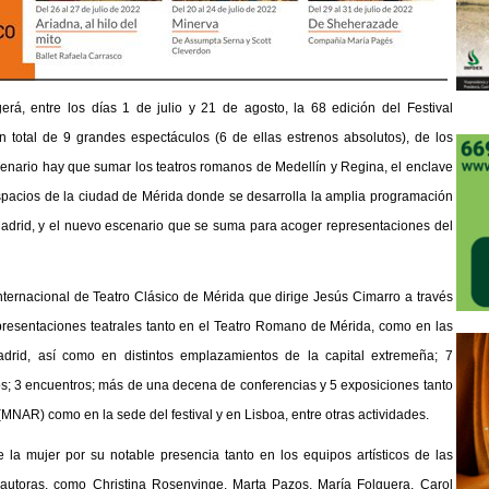
rá, entre los días 1 de julio y 21 de agosto, la 68 edición del Festival
n total de 9 grandes espectáculos (6 de ellas estrenos absolutos), de los
escenario hay que sumar los teatros romanos de Medellín y Regina, el enclave
pacios de la ciudad de Mérida donde se desarrolla la amplia programación
Madrid, y el nuevo escenario que se suma para acoger representaciones del
Internacional de Teatro Clásico de Mérida que dirige Jesús Cimarro a través
resentaciones teatrales
tanto en el Teatro Romano de Mérida, como en las
drid, así como en distintos emplazamientos de la capital extremeña;
7
rsos; 3 encuentros; más de una decena de conferencias
y
5 exposiciones
tanto
NAR) como en la sede del festival y en Lisboa, entre otras actividades.
e la mujer por su notable presencia tanto en los equipos artísticos de las
s, autoras, como Christina Rosenvinge, Marta Pazos, María Folguera, Carol