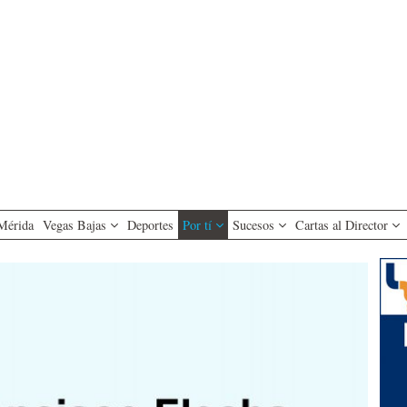
Mérida
Vegas Bajas
Deportes
Por tí
Sucesos
Cartas al Director