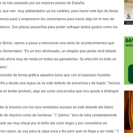
ue se han paseado por las mejores plazas de España.
, que van muy adelantados ya los carteles, para hacer este tipo de ferias
venza pasó y empezaron los comentarios para hacer algo en el mes de
ntarios. Son plazas pequeñas para poder sufragar tantos gastos como los
io Breve, vamos a pasar a mencionar una serie de acontecimientos que
 Sementales: “Es un toro afortunado, un elegido que jamás será lidiado
está ahora muy de moda en todas las ganaderías. Su elección es todo un
abra.”
 describir de forma gráfica aquellos toros que con el espinazo hundido
o y desde una legua se ve este defecto de presencia y de trapío.” Incluso
e en tentar (probar), algo así como una prueba que nos ayuda a distinguir
.
tar la bravura con los ojos vendados aunque se esté delante del futuro
tanto de machos como de hembras.” Y Zahino: “toro de lidia completamente
ele ser muy visual por el brillo del color negro y por convertirse en
nos casos, se usa para la capa osca y fea pero que no llega a ser mate.” Y