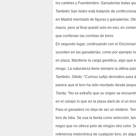
los carteles y Fuenteimbro. Ganaderías todas q
También San Isidro está tratando de confeccionar
en Madrid mermada de figuras y ganaderías. Oli
marzo, pero al final quedó solo en eso, en come
que conllevan las corridas de toros.
En segundo lugar, continuando con el Diccionar
suceden en las ganaderías, como por ejemplo los
en plaza. Mantiene la carga genética, algo que 
riesgo. La naturaleza tiene siempre la última pal
También, Silleto: “Curioso sufijo derivativo para
parece que el toro ha sido montado desde pequeñ
Tienta: “No es extraño que su origen se encuentr
en el campo lo que en la plaza dará de sí un toro
Para el ganadero no deja de ser un misterio. Ten
toro de lidia. Se usa la tienta como selección, 
negro que no ofrece pelo de ningún otro color. Su
referencia metonímica de cualquier toro, en algu