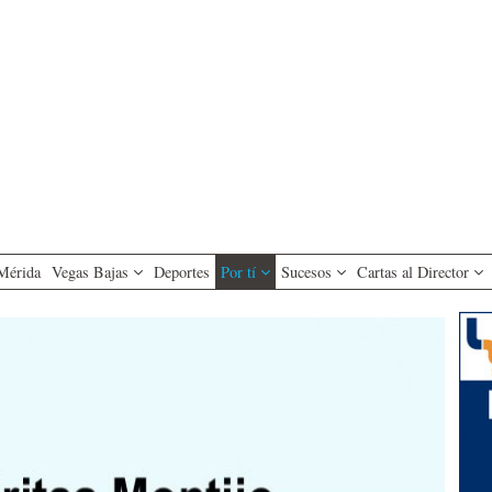
Mérida
Vegas Bajas
Deportes
Por tí
Sucesos
Cartas al Director