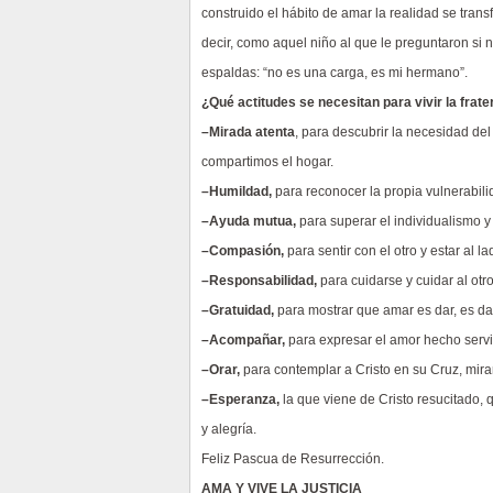
construido el hábito de amar la realidad se tran
decir, como aquel niño al que le preguntaron si
espaldas: “no es una carga, es mi hermano”.
¿Qué actitudes se necesitan para vivir la frat
–Mirada atenta
, para descubrir la necesidad d
compartimos el hogar.
–Humildad,
para reconocer la propia vulnerabilid
–Ayuda mutua,
para superar el individualismo 
–Compasión,
para sentir con el otro y estar al
–Responsabilidad,
para cuidarse y cuidar al ot
–Gratuidad,
para mostrar que amar es dar, es dar
–Acompañar,
para expresar el amor hecho serv
–Orar,
para contemplar a Cristo en su Cruz, mira
–Esperanza,
la que viene de Cristo resucitado, 
y alegría.
Feliz Pascua de Resurrección.
AMA Y VIVE LA JUSTICIA