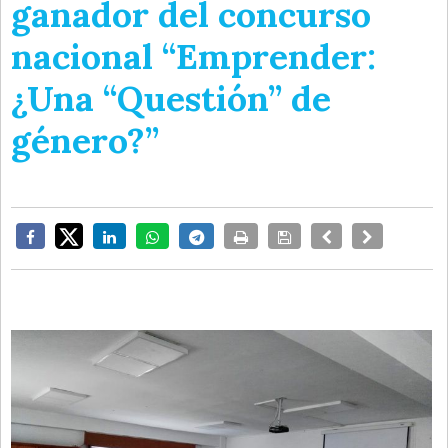
ganador del concurso
nacional “Emprender:
¿Una “Questión” de
género?”