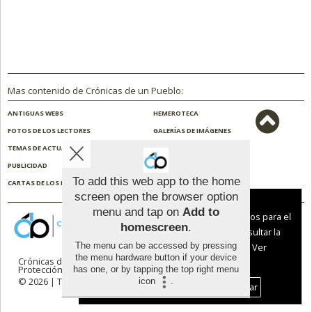
Mas contenido de Crónicas de un Pueblo:
ANTIGUAS WEBS
HEMEROTECA
FOTOS DE LOS LECTORES
GALERÍAS DE IMÁGENES
TEMAS DE ACTUALIDAD
NOSOTROS
PUBLICIDAD
CONTACTO
To add this web app to the home
CARTAS DE LOS LECTORES
ENCUESTAS
screen open the browser option
Aviso sobre el Uso de cookies:
menu and tap on
Add to
Utilizamos cookies nuestras y de terceros para el
homescreen
.
funcionamiento del digital. Puedes consultar la
The menu can be accessed by pressing
lista de cookies y como desconectarlas.
Ver
the menu hardware button if your device
Crónicas de un Pueblo |
Términos de uso
|
nuestra Política de Privacidad y Cookies
Protección de datos
has one, or by tapping the top right menu
© 2026 | Todos los derechos reservados
icon
.
Aceptar Cookies
Personalizar