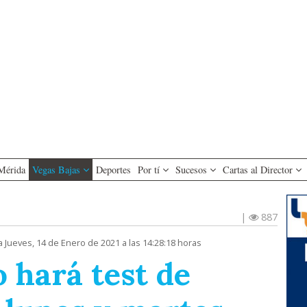
Mérida
Vegas Bajas
Deportes
Por tí
Sucesos
Cartas al Director
|
887
a Jueves, 14 de Enero de 2021 a las 14:28:18 horas
 hará test de