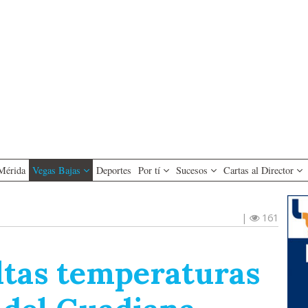
Mérida
Vegas Bajas
Deportes
Por tí
Sucesos
Cartas al Director
|
161
altas temperaturas